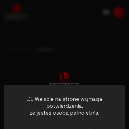
DE
Regulamin
Portal erotyczny
DE Wejście na stronę wymaga
Blog
Kontakt
Registrieren
Einloggen
potwierdzenia,
Regulamin
Polityka prywatności
że jesteś osobą pełnoletnią.
© 2022 Love My Feet. Wszelkie prawa zastrzeżone.
Roimex Inh. Marcin Rozek
Robert Koch Str. 2, 82152 Planegg