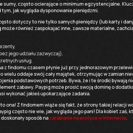
ie sumy, często ocierające o minimum egzystencjalne. Klu
 tym, jak wygląda dysponowanie pieniędzmi.
zęsto dotyczy to nie tylko samych pieniędzy (lub karty i da
g może również zaspokajać inne, zawsze materialne, zachcia
ezenty,
bez jego udziału zazwyczaj),
retnych usług.
a z findomu czasem płynie już przy jednorazowym przelewi
go wielu oddaje swój cały majątek, otrzymując w zamian nie
jenia podstawowych potrzeb. Bywa, że i te środki bywają ni
element zabawy. Paypig może prosić swoją dominę o dodatko
si wykonać jakieś upokarzające zadania.
to ona! Z findomem wiąże się fakt, że strony takiej relacji w
aypig często nie wie, jak wygląda jego pani! Dla kobiet zaś,
to doskonały sposób na
zarabianie na erotyce w Internecie
.