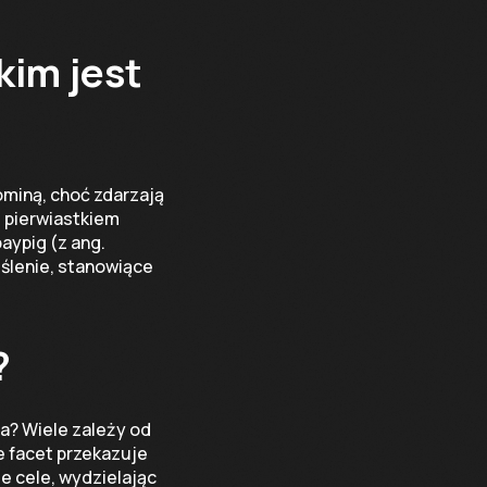
kim jest
ominą, choć zdarzają
z pierwiastkiem
aypig (z ang.
eślenie, stanowiące
?
ga? Wiele zależy od
 facet przekazuje
e cele, wydzielając