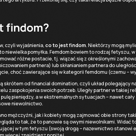
t findom?
, czyli wyjaśnienia,
co to jest findom
. Niektórzy mogą myl
 to niewielka pomyłka. Femdom bowiem to rodzaj fetyszu, w 
mować różne postacie, tj. wiązać się z określonymi zachow
iczowaniem partnera) lub skłanianiem partnera do uległości
cie, choć zawierające się w kategorii femdomu (czemu – wy
ą skrótem od financial domination, czyli układ polegający 
lu zaspokojenia swoich potrzeb. Uległy partner w takiej re
 pulę pieniędzy, a w ekstremalnych sytuacjach – nawet cał
nsowe niewolnictwo.
no mężczyźni, jak i kobiety mogą zajmować obie strony takie
ygląda to tak, że to panowie są owymi niewolnikami. Widać t
ującej w tym fetyszu (swoją drogą – nazewnictwo stanowi 
ym więcej znajdziesz poniżej.