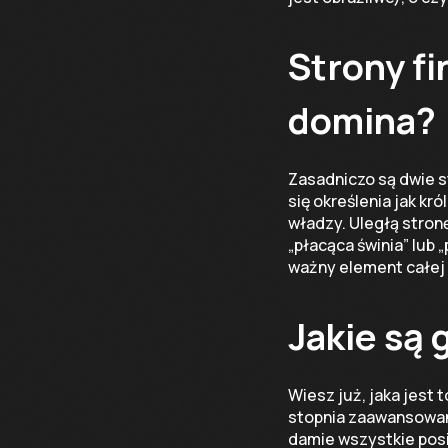
Strony fi
domina?
Zasadniczo są dwie s
się określenia jak kr
władzy. Uległą stron
„płacąca świnia” lub 
ważny element całej
Jakie są
Wiesz już, jaka jest 
stopnia zaawansowani
damie wszystkie posia