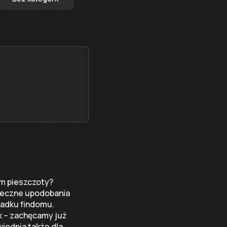
em pieszczoty?
rzeczne upodobania
padku findomu.
tak – zachęcamy już
wiednia także dla