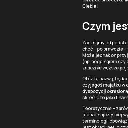
Ciebie!
Czym jes
Zacznijmy od podstaw
choć – po prawdzie –
Może jednak on przyj
(np. peggingiem czy b
znacznie węższe poję
Otóż tą nazwą, będąc
czyjegoś majątku w ce
dyspozycji określoną
określić to jako fina
Teoretycznie – zarów
jednak najczęściej w
terminologii obowiąz
jest obraźliwe), o cz