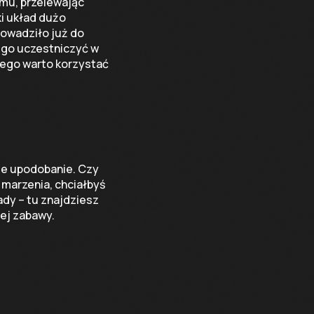
mu, przelewając
ki układ dużo
rowadziło już do
nego uczestniczyć w
atego warto korzystać
akie upodobanie. Czy
 marzenia, chciałbyś
lady – tu znajdziesz
ej zabawy.