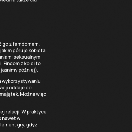
ić go z femdomem,
jakim góruje kobieta.
aniami seksualnymi
. Findom z kolei to
jaśnimy później).
na wykorzystywaniu
lacji oddaje do
y majątek. Można więc
j relacji. W praktyce
o nawet w
element gry, gdyż