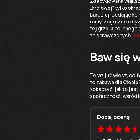
Zdecydowana większo
„królowej” tylko okre
bardziej, oddając ko
ruiny. Zagrożenie byw
tej grze, a co innego
ze sprawdzonych i
na
Baw się 
Teraz już wiesz,
co t
to zabawa dla Ciebie
zobaczyć, jak to jest
społeczność, wśród 
Dodaj ocenę