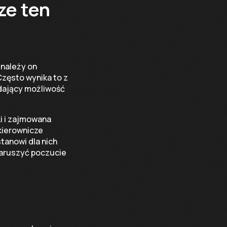
ze ten
 należy on
Często wynika to z
 dający możliwość
i i zajmowana
kierownicze
tanowi dla nich
naruszyć poczucie