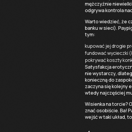
mężczyźnie niewielk
odgrywa kontrola nad
Warto wiedzieć, że c
banku w sieci). Paypi
tym:
kupować jej drogie pr
fundować wycieczki (
pokrywać koszty konk
Satysfakcja erotyczn
nie wystarczy, dlate
konieczną do zaspoko
zaczyna się kolejny 
wtedy najczęściej mu
Wisienka na torcie? O
znać osobiście. Ba! P
wejść w taki układ, 