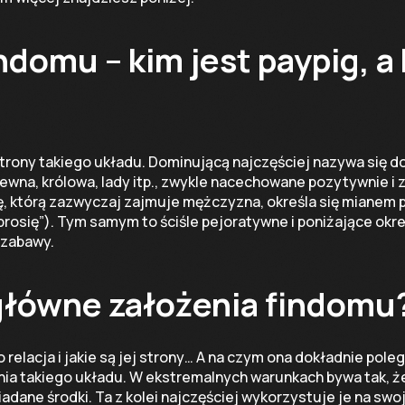
ndomu – kim jest paypig, a 
trony takiego układu. Dominującą najczęściej nazywa się d
ólewna, królowa, lady itp., zwykle nacechowane pozytywnie i 
ę, którą zazwyczaj zajmuje mężczyzna, określa się mianem p
„prosię”). Tym samym to ściśle pejoratywne i poniżające okr
 zabawy.
 główne założenia findomu
to relacja i jakie są jej strony… A na czym ona dokładnie pole
a takiego układu. W ekstremalnych warunkach bywa tak, że
dane środki. Ta z kolei najczęściej wykorzystuje je na swoj