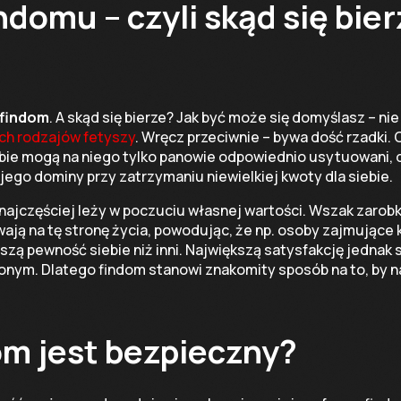
ndomu – czyli skąd się bier
 findom
. A skąd się bierze? Jak być może się domyślasz – nie
ch rodzajów fetyszy
. Wręcz przeciwnie – bywa dość rzadki. 
obie mogą na niego tylko panowie odpowiednio usytuowani,
jego dominy przy zatrzymaniu niewielkiej kwoty dla siebie.
najczęściej leży w poczuciu własnej wartości. Wszak zarobk
ją na tę stronę życia, powodując, że np. osoby zajmujące 
zą pewność siebie niż inni. Największą satysfakcję jednak s
onym. Dlatego findom stanowi znakomity sposób na to, by 
om jest bezpieczny?