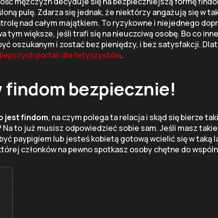
ść mężczyzn decyduje się na bezpieczniejszą formę findo
śloną pulę. Zdarza się jednak, że niektórzy angażują się w ta
ntrolę nad całym majątkiem. To ryzykowne i niejednego dop
a tym większe, jeśli trafi się na nieuczciwą osobę. Bo co in
 być oszukanym i zostać bez pieniędzy, i bez satysfakcji. Dl
jlepszych portali dla fetyszystów
.
w findom bezpiecznie!
o jest findom
, na czym polega ta relacja i skąd się bierze t
? Na to już musisz odpowiedzieć sobie sam. Jeśli masz takie
 być paypigiem lub jesteś kobietą gotową wcielić się w taką 
której członków na pewno spotkasz osoby chętne do wspóln