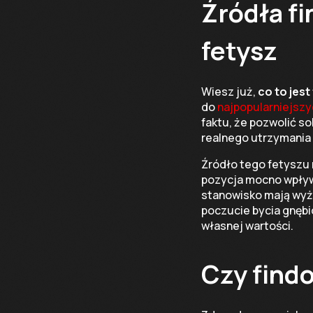
Źródła fi
fetysz
Wiesz już,
co to jest
do
najpopularniejszy
faktu, że pozwolić s
realnego utrzymania 
Źródło tego fetyszu 
pozycja mocno wpływa
stanowisko mają wyżs
poczucie bycia gnębi
własnej wartości.
Czy find