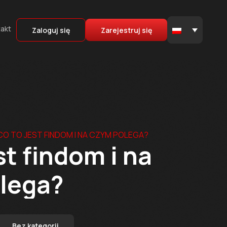
akt
Zaloguj się
Zarejestruj się
CO TO JEST FINDOM I NA CZYM POLEGA?
st findom i na
lega?
Bez kategorii