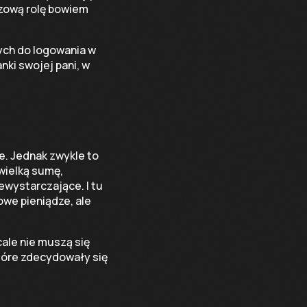
czową rolę bowiem
nych do logowania w
nki swojej pani, w
e. Jednak zwykle to
wielką sumę,
ewystarczające. I tu
we pieniądze, ale
cale nie muszą się
 które zdecydowały się