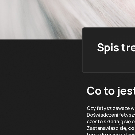
Spis tr
Co to jes
Czy fetysz zawsze wi
Doświadczeni fetyszy
często składają się 
Zastanawiasz się,
co
teraz do przeczytania