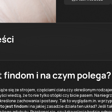
eści
t findom i na czym polega?
ąże się ze strojem, częściami ciała czy określonym rodzaj
ści wiedzą, że to nie tylko stópki czy bicie pasem. Na nieg
określone zachowania i postawy. Tak to wygląda m.in. w przy
 to jest findom
i na jakiej zasadzie działa ten układ? Jeśli 
 tego artykułu. Przekonaj się, czy taka relacja będzie odpo